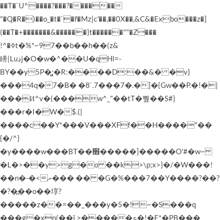
��T�`U^����?���?������
"�Q�R�)��o_�t�`�f�Mz|c'��,��0X��,&C&�Exbo���z�]
(��T�+�������&������}t������""�Z���
!^�ߦt�%*~97��b��h��(z&
矏|Luذj�O�w�^��U�qHl=­
BY��y5P�̻;�R:����D:��&� �v
}
���4q�7�B� �8`.7���7�.�]�{Gw��P.�!�|
���И^v�(���w^_"��tT�쀂� �S#}
���r�I�W�$.(|
����c��Y*���V���XFf��H����"��
{�/^}
�y����w���BT��׫�����]�����O'#�w~
�L�>��y>g�o ��k>\p;x>}�/�W���!
��n�-�<ނ��� �� �G�%���7��Y����?��?
�?�߽��o��埻?
�����z��=��_���y�5�!~�S���q
���g�xn(��î >�����ܟ�!�E*�PB���